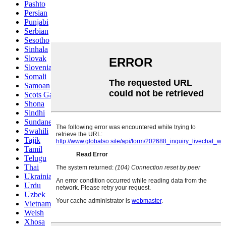
Pashto
Persian
Punjabi
Serbian
Sesotho
Sinhala
Slovak
Slovenian
Somali
Samoan
Scots Gaelic
Shona
Sindhi
Sundanese
Swahili
Tajik
Tamil
Telugu
Thai
Ukrainian
Urdu
Uzbek
Vietnamese
Welsh
Xhosa