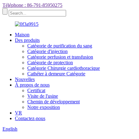
Téléphone : 86-791-85950275
Maison
Des produits
Catégorie de purification du sang
Catégorie d'injection
Catégorie perfusion et transfusion
Catégorie de protection
Catégorie Chirurgie cardiothoracique
Cathéter à demeure Catégorie
Nouvelles
À propos de nous
Certificat
Visite de l'usine
Chemin de développement
Notre exposition
VR
Contactez-nous
English