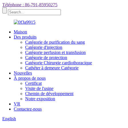
Téléphone : 86-791-85950275
Maison
Des produits
Catégorie de purification du sang
Catégorie d'injection
Catégorie perfusion et transfusion
Catégorie de protection
Catégorie Chirurgie cardiothoracique
Cathéter à demeure Catégorie
Nouvelles
À propos de nous
Certificat
Visite de l'usine
Chemin de développement
Notre exposition
VR
Contactez-nous
English