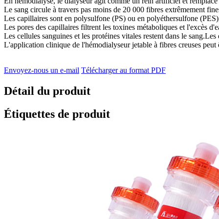
En hémodialyse, le dialyseur agit comme un rein artificiel et remplace l
Le sang circule à travers pas moins de 20 000 fibres extrêmement fines
Les capillaires sont en polysulfone (PS) ou en polyéthersulfone (PES), 
Les pores des capillaires filtrent les toxines métaboliques et l'excès d
Les cellules sanguines et les protéines vitales restent dans le sang.Les 
L'application clinique de l'hémodialyseur jetable à fibres creuses peut ê
Envoyez-nous un e-mail
Télécharger au format PDF
Détail du produit
Étiquettes de produit