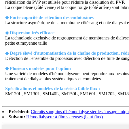
réticulation du PVP est utilisée pour réduire la dissolution du PVP.
La coque bleue (côté veine) et la coque rouge (côté artère) sont fa
◆ Forte capacité de rétention des endotoxines
La structure asymétrique de la membrane côté sang et côté dialysat 
◆ Dispersion très efficace
La technologie exclusive de regroupement de membranes de dialyse PE
petite et moyenne taille
◆ Degré élevé d'automatisation de la chaîne de production, réd
Détection de l'ensemble du processus avec détection de fuite de san
◆ Plusieurs modèles pour l'option
Une variété de modèles d'hémodialyseurs peut répondre aux besoins d
traitement de dialyse plus systématiques et complètes.
Spécifications et modèles de la série à faible flux :
SM120L, SM130L, SM140L, SM150L, ​​SM160L, SM170L, SM1
Précédent:
Circuits sanguins d'hémodialyse stériles à usage uniqu
Suivant:
Hémodialyseur à fibres creuses (haut flux)