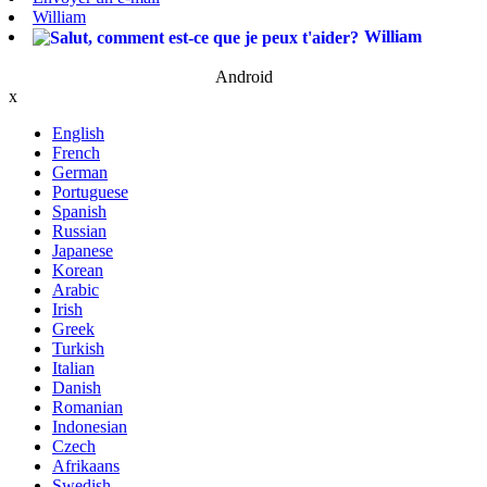
William
William
Android
x
English
French
German
Portuguese
Spanish
Russian
Japanese
Korean
Arabic
Irish
Greek
Turkish
Italian
Danish
Romanian
Indonesian
Czech
Afrikaans
Swedish