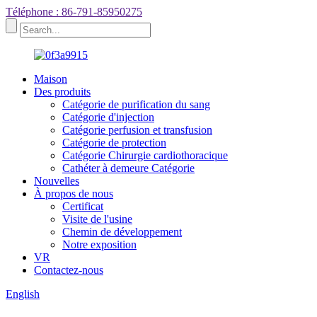
Téléphone : 86-791-85950275
Maison
Des produits
Catégorie de purification du sang
Catégorie d'injection
Catégorie perfusion et transfusion
Catégorie de protection
Catégorie Chirurgie cardiothoracique
Cathéter à demeure Catégorie
Nouvelles
À propos de nous
Certificat
Visite de l'usine
Chemin de développement
Notre exposition
VR
Contactez-nous
English