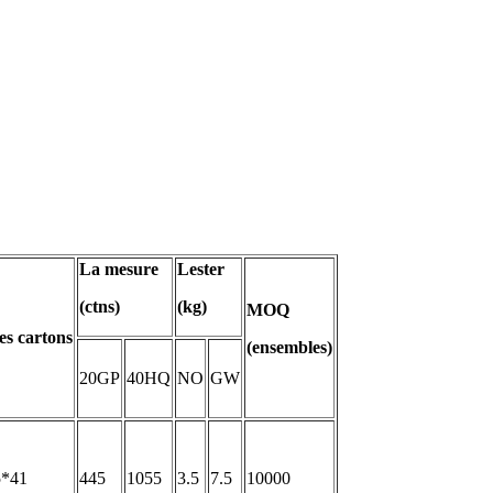
La mesure
Lester
(ctns)
(kg)
MOQ
des cartons
(ensembles)
20GP
40HQ
NO
GW
5*41
445
1055
3.5
7.5
10000