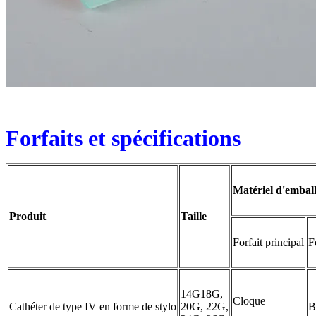
Forfaits et spécifications
Matériel d'embal
Produit
Taille
Forfait principal
F
14G18G,
Cloque
Cathéter de type IV en forme de stylo
20G, 22G,
B