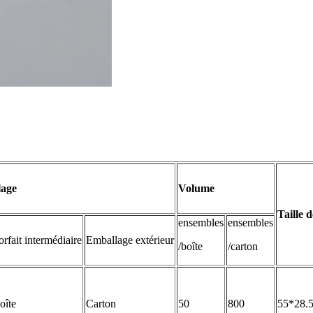
lage
Volume
Taille 
ensembles
ensembles
orfait intermédiaire
Emballage extérieur
/boîte
/carton
oîte
Carton
50
800
55*28.