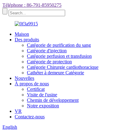
Téléphone : 86-791-85950275
Maison
Des produits
Catégorie de purification du sang
Catégorie d'injection
Catégorie perfusion et transfusion
Catégorie de protection
Catégorie Chirurgie cardiothoracique
Cathéter à demeure Catégorie
Nouvelles
À propos de nous
Certificat
Visite de l'usine
Chemin de développement
Notre exposition
VR
Contactez-nous
English