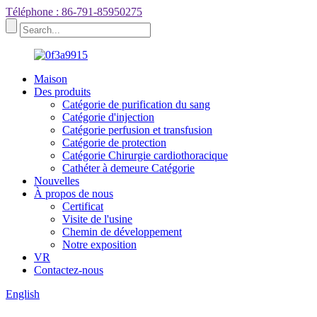
Téléphone : 86-791-85950275
Maison
Des produits
Catégorie de purification du sang
Catégorie d'injection
Catégorie perfusion et transfusion
Catégorie de protection
Catégorie Chirurgie cardiothoracique
Cathéter à demeure Catégorie
Nouvelles
À propos de nous
Certificat
Visite de l'usine
Chemin de développement
Notre exposition
VR
Contactez-nous
English