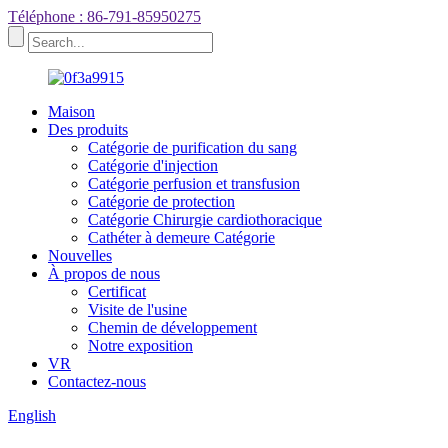
Téléphone : 86-791-85950275
Maison
Des produits
Catégorie de purification du sang
Catégorie d'injection
Catégorie perfusion et transfusion
Catégorie de protection
Catégorie Chirurgie cardiothoracique
Cathéter à demeure Catégorie
Nouvelles
À propos de nous
Certificat
Visite de l'usine
Chemin de développement
Notre exposition
VR
Contactez-nous
English