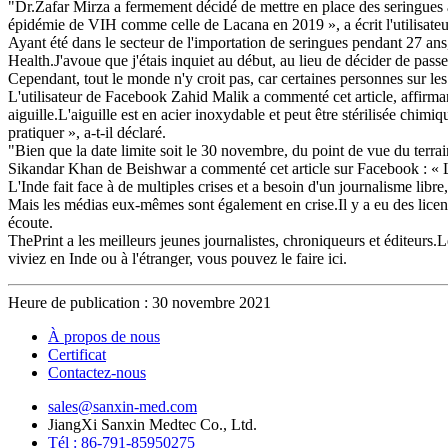
"Dr.Zafar Mirza a fermement décidé de mettre en place des seringues a
épidémie de VIH comme celle de Lacana en 2019 », a écrit l'utilisa
Ayant été dans le secteur de l'importation de seringues pendant 27 an
Health.J'avoue que j'étais inquiet au début, au lieu de décider de p
Cependant, tout le monde n'y croit pas, car certaines personnes sur le
L'utilisateur de Facebook Zahid Malik a commenté cet article, affirmant
aiguille.L'aiguille est en acier inoxydable et peut être stérilisée chim
pratiquer », a-t-il déclaré.
"Bien que la date limite soit le 30 novembre, du point de vue du terrain
Sikandar Khan de Beishwar a commenté cet article sur Facebook : « La 
L'Inde fait face à de multiples crises et a besoin d'un journalisme libre,
Mais les médias eux-mêmes sont également en crise.Il y a eu des licenc
écoute.
ThePrint a les meilleurs jeunes journalistes, chroniqueurs et éditeurs
viviez en Inde ou à l'étranger, vous pouvez le faire ici.
Heure de publication : 30 novembre 2021
À propos de nous
Certificat
Contactez-nous
sales@sanxin-med.com
JiangXi Sanxin Medtec Co., Ltd.
Tél : 86-791-85950275