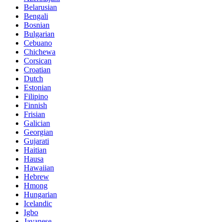
Belarusian
Bengali
Bosnian
Bulgarian
Cebuano
Chichewa
Corsican
Croatian
Dutch
Estonian
Filipino
Finnish
Frisian
Galician
Georgian
Gujarati
Haitian
Hausa
Hawaiian
Hebrew
Hmong
Hungarian
Icelandic
Igbo
Javanese