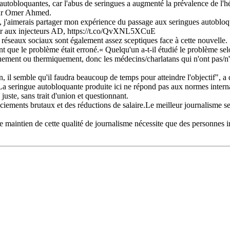
utobloquantes, car l'abus de seringues a augmenté la prévalence de l'hé
teur Omer Ahmed.
s, j'aimerais partager mon expérience du passage aux seringues autoblo
asser aux injecteurs AD, https://t.co/QvXNL5XCuE
s réseaux sociaux sont également assez sceptiques face à cette nouvelle.
 que le problème était erroné.« Quelqu'un a-t-il étudié le problème selon
iquement ou thermiquement, donc les médecins/charlatans qui n'ont pas/n'u
, il semble qu'il faudra beaucoup de temps pour atteindre l'objectif", a d
seringue autobloquante produite ici ne répond pas aux normes internatio
 juste, sans trait d'union et questionnant.
iements brutaux et des réductions de salaire.Le meilleur journalisme se
.Le maintien de cette qualité de journalisme nécessite que des personnes