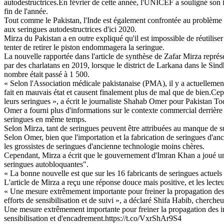
autodestructrices.En février de cette année, l'UNICEF a souligné son imp
fin de l'année.
Tout comme le Pakistan, l'Inde est également confrontée au problème de
aux seringues autodestructrices d'ici 2020.
Mirza du Pakistan a en outre expliqué qu'il est impossible de réutiliser
tenter de retirer le piston endommagera la seringue.
La nouvelle rapportée dans l'article de synthèse de Zafar Mirza représe
par des charlatans en 2019, lorsque le district de Larkana dans le Sind
nombre était passé à 1 500.
« Selon l'Association médicale pakistanaise (PMA), il y a actuellemen
fait en mauvais état et causent finalement plus de mal que de bien.Cep
leurs seringues », a écrit le journaliste Shahab Omer pour Pakistan Tod
Omer a fourni plus d'informations sur le contexte commercial derrière 
seringues en même temps.
Selon Mirza, tant de seringues peuvent être attribuées au manque de su
Selon Omer, bien que l'importation et la fabrication de seringues d'anci
les grossistes de seringues d'ancienne technologie moins chères.
Cependant, Mirza a écrit que le gouvernement d'Imran Khan a joué un rôl
seringues autobloquantes".
« La bonne nouvelle est que sur les 16 fabricants de seringues actuels
L'article de Mirza a reçu une réponse douce mais positive, et les lecteu
« Une mesure extrêmement importante pour freiner la propagation des 
efforts de sensibilisation et de suivi », a déclaré Shifa Habib, chercheu
Une mesure extrêmement importante pour freiner la propagation des inf
sensibilisation et d'encadrement.https://t.co/VxrShAr9S4