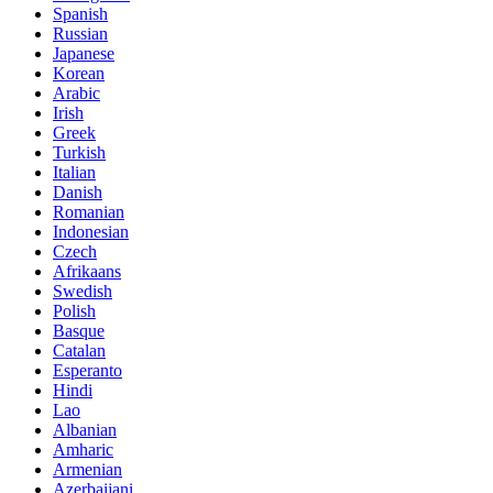
Spanish
Russian
Japanese
Korean
Arabic
Irish
Greek
Turkish
Italian
Danish
Romanian
Indonesian
Czech
Afrikaans
Swedish
Polish
Basque
Catalan
Esperanto
Hindi
Lao
Albanian
Amharic
Armenian
Azerbaijani