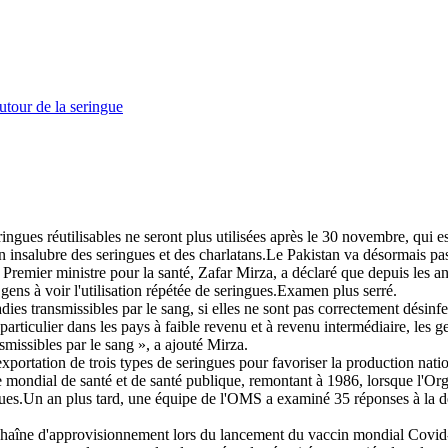
utour de la seringue
ues réutilisables ne seront plus utilisées après le 30 novembre, qui est
tion insalubre des seringues et des charlatans.Le Pakistan va désormais p
emier ministre pour la santé, Zafar Mirza, a déclaré que depuis les anné
gens à voir l'utilisation répétée de seringues.Examen plus serré.
adies transmissibles par le sang, si elles ne sont pas correctement désinfe
ticulier dans les pays à faible revenu et à revenu intermédiaire, les gen
issibles par le sang », a ajouté Mirza.
exportation de trois types de seringues pour favoriser la production nati
me mondial de santé et de santé publique, remontant à 1986, lorsque l'Or
gues.Un an plus tard, une équipe de l'OMS a examiné 35 réponses à la d
 chaîne d'approvisionnement lors du lancement du vaccin mondial Covid-1