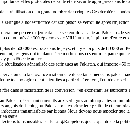
ortance et les protocoles de santé et de sécurité appropriés dans le cadre
 la réutilisation d'un grand nombre de seringues.Ces dernières années, le
 la seringue autodestructrice car son piston se verrouille après l'injecti
ntera une percée majeure dans le secteur de la santé au Pakistan - le se
h a connu près de 900 épidémies de VIH humain, la plupart d'entre eux so
t plus de 600 000 escrocs dans le pays, et il y en a plus de 80 000 au P
endant, les gens ont tendance à se rendre dans ces endroits parce que les
ay plus tôt cette année.
la réutilisation généralisée des seringues au Pakistan, qui importe 450 
pervision et à la croyance irrationnelle de certains médecins pakistanais
enne technologie soient interdites à partir du 1er avril, l'entrée de seri
e dans la facilitation de la conversion, "en exonérant les fabricants et
 au Pakistan, 9 se sont convertis aux seringues autobloquantes ou ont ob
rs anglais de Liming au Pakistan ont exprimé leur gratitude et leur joie 
infections transmissibles par le sang.Nous devons nous rappeler que la
r en santé.
ections transmissibles par le sang.Rappelons que la qualité de la polit