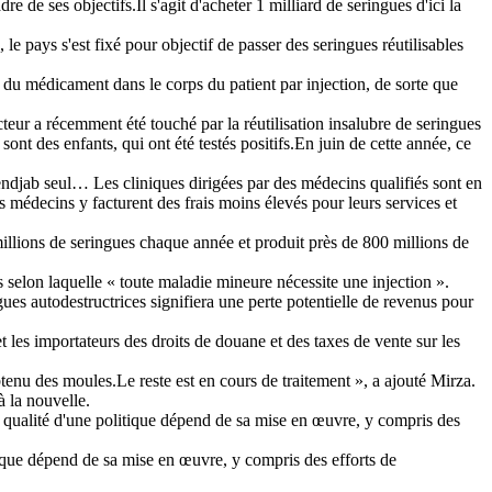
 de ses objectifs.Il s'agit d'acheter 1 milliard de seringues d'ici la
 pays s'est fixé pour objectif de passer des seringues réutilisables
on du médicament dans le corps du patient par injection, de sorte que
cteur a récemment été touché par la réutilisation insalubre de seringues
nt des enfants, qui ont été testés positifs.En juin de cette année, ce
endjab seul… Les cliniques dirigées par des médecins qualifiés sont en
 médecins y facturent des frais moins élevés pour leurs services et
millions de seringues chaque année et produit près de 800 millions de
 selon laquelle « toute maladie mineure nécessite une injection ».
ngues autodestructrices signifiera une perte potentielle de revenus pour
 les importateurs des droits de douane et des taxes de vente sur les
tenu des moules.Le reste est en cours de traitement », a ajouté Mirza.
à la nouvelle.
 qualité d'une politique dépend de sa mise en œuvre, y compris des
ique dépend de sa mise en œuvre, y compris des efforts de